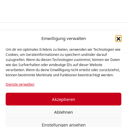
Einwilligung verwalten
Copyright © 2026
Tatze & Pfötchen - Hundesalon
| Alle Rechte vorbehalten.
Um dir ein optimales Erlebnis zu bieten, verwenden wir Technologien wie
Cookies, um Geräteinformationen zu speichern und/oder darauf
responsive
webdesign
by
intermedia
zuzugreifen. Wenn du diesen Technologien zustimmst, können wir Daten
wie das Surfverhalten oder eindeutige IDs auf dieser Website
Standort Obererbach
verarbeiten. Wenn du deine Einwillligung nicht erteilst oder zurückziehst,
können bestimmte Merkmale und Funktionen beeinträchtigt werden.
Standort Haiger Sechshelden
Dienste verwalten
Kontakt
Anfahrt
Akzeptieren
Datenschutzerklärung
Cookie Richtlinie
Ablehnen
Impressum
Einstellungen ansehen